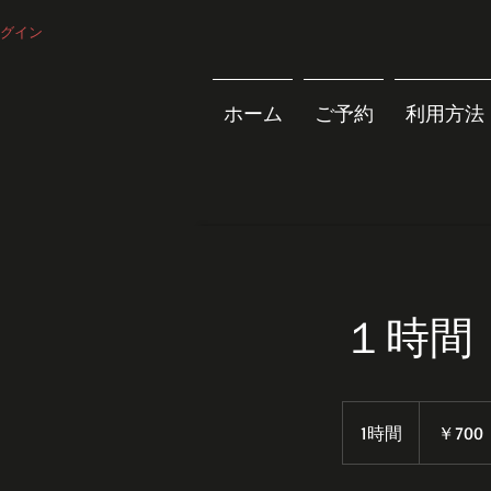
グイン
ホーム
ご予約
利用方法
１時間
700
円
1時間
1
￥700
時