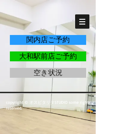
関内店ご予約
大和駅前店ご予約
空き状況
copyright © オスピタリタSTUDIO some rights
reserved.