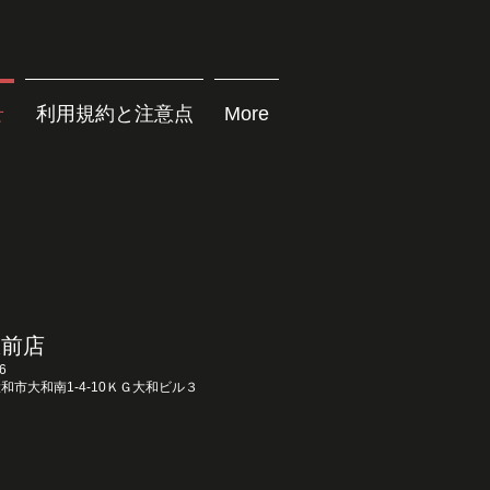
せ
利用規約と注意点
More
駅前店
6
和市大和南1-4-10ＫＧ大和ビル３