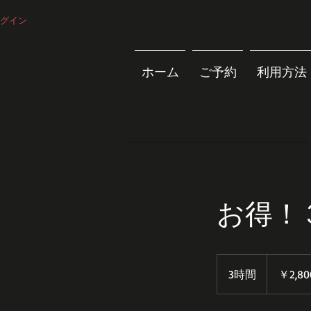
グイン
ホーム
ご予約
利用方法
お得！
2,800
円
3時間
3
￥2,80
時
間