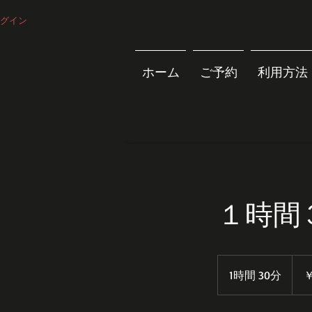
グイン
ホーム
ご予約
利用方法
１時間
1,200
円
1時間 30分
1
￥
時
3