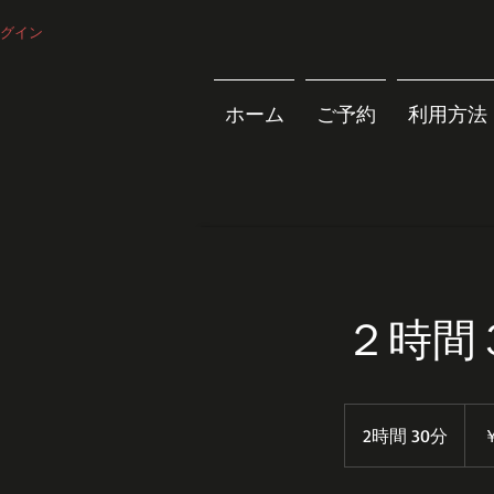
グイン
ホーム
ご予約
利用方法
２時間３
2,00
円
2時間 30分
2
￥
時
間