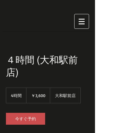
４時間 (大和駅前
店)
3,600
円
4時間
4
￥3,600
大和駅前店
時
間
今すぐ予約